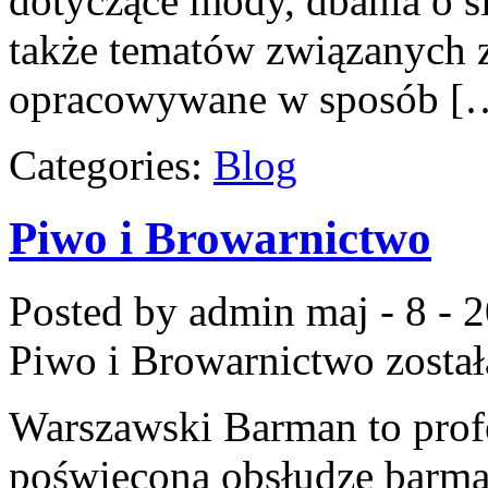
dotyczące mody, dbania o s
także tematów związanych 
opracowywane w sposób [
Categories:
Blog
Piwo i Browarnictwo
Posted by admin
maj - 8 - 
Piwo i Browarnictwo
zosta
Warszawski Barman to profe
poświęcona obsłudze barmań